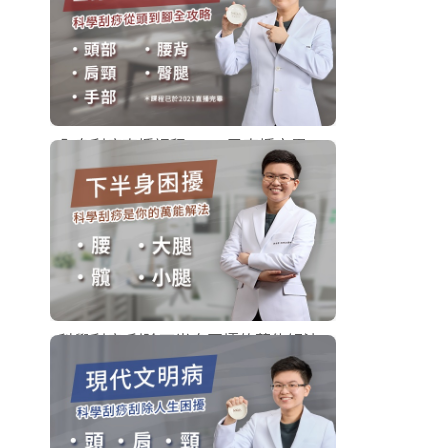
購買後有效期限：課程下架時
5
2012
全身刮痧直播課程(2021已直播完畢)
刮痧線上課程
購買後有效期限：課程下架時
233
25782
科學刮痧-刮除下半身困擾的萬能解法
刮痧線上課程
購買後有效期限：課程下架時
367
14282