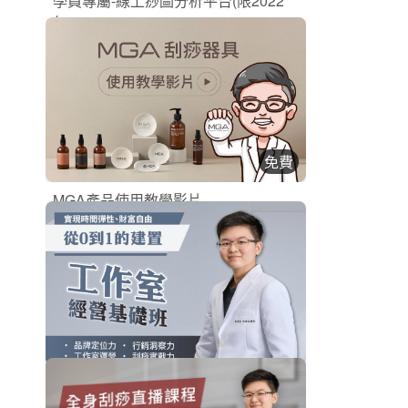
學員專屬-線上痧圖分析平台(限2022
年...
刮痧實體課程
購買後有效期限：課程下架時
595
16154
免費
MGA產品使用教學影片
刮痧商品
立即加入
購買後有效期限：課程下架時
2226
41610
工作室經營基礎班
刮痧線上課程