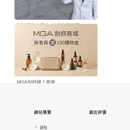
刮除現代文明病 (新手入門推薦)
刮痧線上課程
購買後有效期限：課程下架時
994
91845
MGA刮痧線上商城
刮痧商品
購買後有效期限：課程下架時
0
9816
網站導覽
最近評價
課程