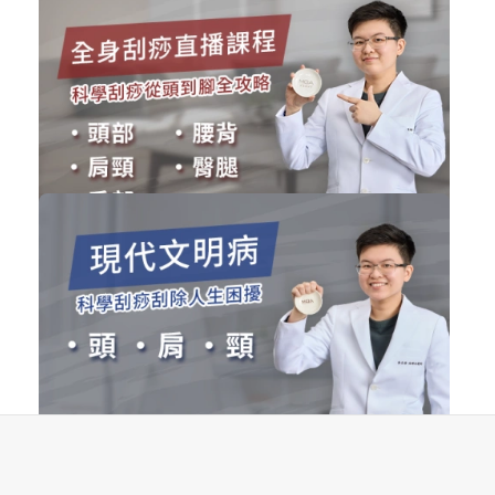
免費
MGA產品使用教學影片
刮痧商品
立即加入
購買後有效期限：課程下架時
2226
41608
全身刮痧直播課程(2021已直播完畢)
刮痧線上課程
購買後有效期限：課程下架時
233
25782
刮除現代文明病 (新手入門推薦)