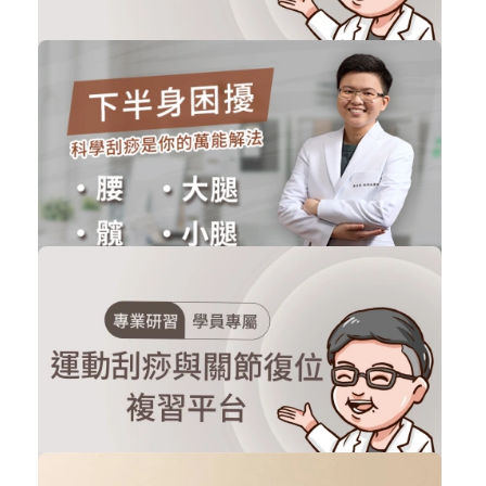
申請加入
學員專屬-線上痧圖分析平台(限2022年...
刮痧實體課程
購買後有效期限：課程下架時
595
16165
科學刮痧-刮除下半身困擾的萬能解法
刮痧線上課程
購買後有效期限：課程下架時
367
14297
申請加入