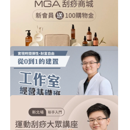
專業研習-學員專屬複習平台(限專研實...
刮痧實體課程
購買後有效期限：課程下架時
780
13284
MGA刮痧線上商城
刮痧商品
購買後有效期限：課程下架時
0
9822
工作室經營基礎班
刮痧線上課程