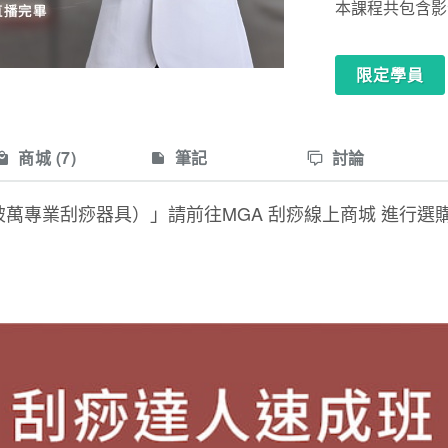
本課程共包含影音共
限定學員
商城
(7)
筆記
討論
破萬專業刮痧器具）」請前往MGA
刮痧線上商城
進行選