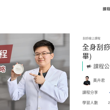
課
刮痧線上課程
全身刮痧
畢)
課程公
黃卉君
課程分享
學習人數
2